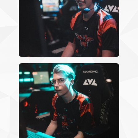
vel
Twitter
Goldennugg3t
Twitter