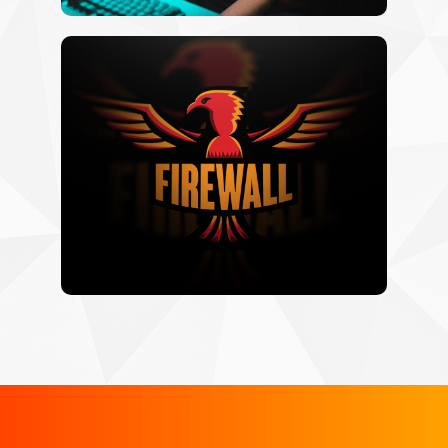
InFiire
Twitter