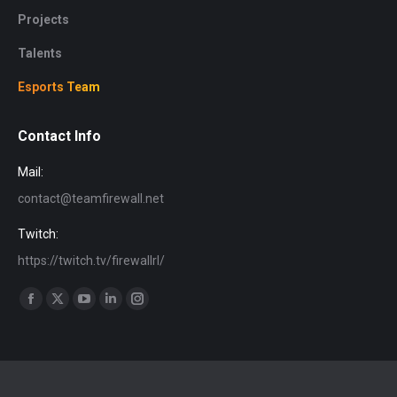
Projects
Talents
Esports Team
Contact Info
Mail:
contact@teamfirewall.net
Twitch:
https://twitch.tv/firewallrl/
Find us on:
Facebook
X
YouTube
Linkedin
Instagram
page
page
page
page
page
opens
opens
opens
opens
opens
in
in
in
in
in