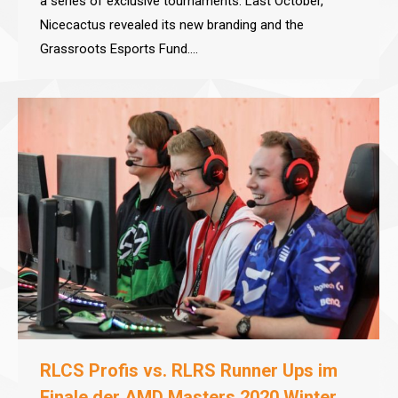
a series of exclusive tournaments. Last October,
Nicecactus revealed its new branding and the
Grassroots Esports Fund.…
RLCS Profis vs. RLRS Runner Ups im
Finale der AMD Masters 2020 Winter