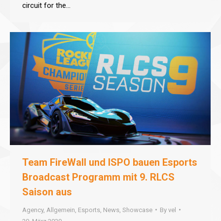
circuit for the…
Team FireWall und ISPO bauen Esports
Broadcast Programm mit 9. RLCS
Saison aus
Agency
,
Allgemein
,
Esports
,
News
,
Showcase
By
vel