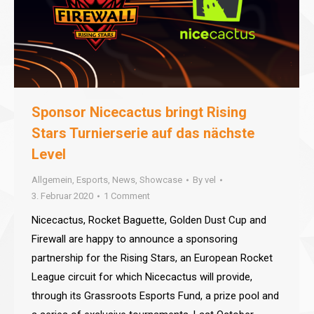
Sponsor Nicecactus bringt Rising
Stars Turnierserie auf das nächste
Level
Allgemein
,
Esports
,
News
,
Showcase
By
vel
3. Februar 2020
1 Comment
Nicecactus, Rocket Baguette, Golden Dust Cup and
Firewall are happy to announce a sponsoring
partnership for the Rising Stars, an European Rocket
League circuit for which Nicecactus will provide,
through its Grassroots Esports Fund, a prize pool and