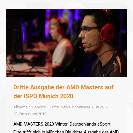
Dritte Ausgabe der AMD Masters auf
der ISPO Munich 2020
Allgemein
,
Esports
,
Events
,
News
,
Showcase
By
vel
23. Dezember 2019
AMD MASTERS 2020 Winter: Deutschlands eSport
Elite trifft sich in München Die dritte Ausgabe der AMD