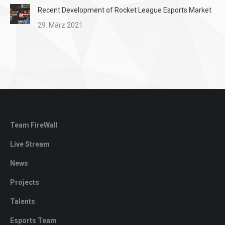
Recent Development of Rocket League Esports Market
29. März 2021
Team FireWall
Live Stream
News
Projects
Talents
Esports Team