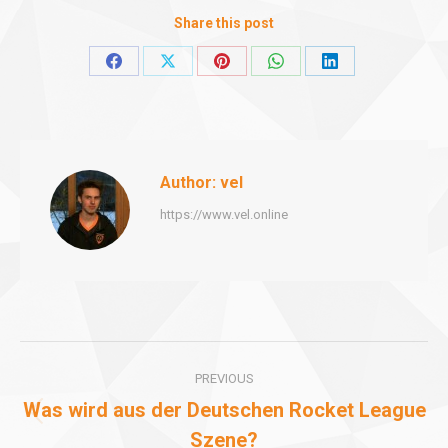
Share this post
Share
Share
Share
Share
Share
on
on
on
on
on
Facebook
X
Pinterest
WhatsApp
LinkedIn
Author:
vel
https://www.vel.online
Post
PREVIOUS
navigation
Was wird aus der Deutschen Rocket League
Previous
Szene?