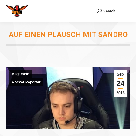
Search
Search:
AUF EINEN PLAUSCH MIT SANDRO
You are here:
Allgemein
Sep.
24
Rocket Reporter
2018